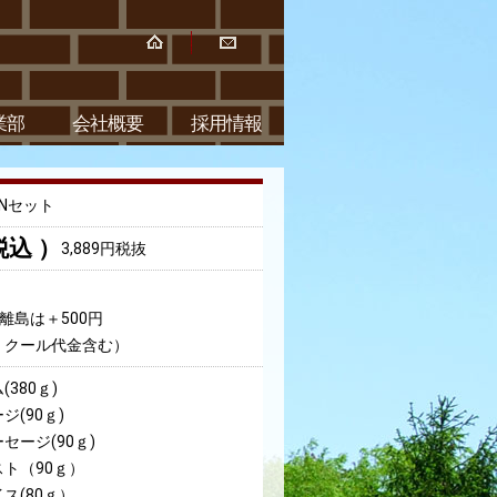
業部
会社概要
採用情報
Nセット
税込 ）
3,889円税抜
ト
離島は＋500円
、クール代金含む）
380ｇ)
(90ｇ)
セージ(90ｇ)
ト（90ｇ）
ス(80ｇ）