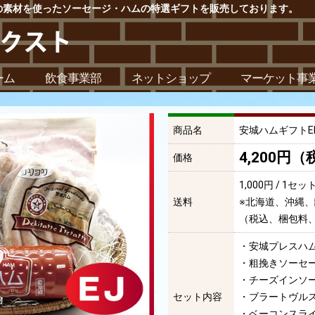
の素材を使ったソーセージ・ハムの特選ギフトを販売しております。
ーム
飲食事業部
ネットショップ
マーケット事
商品名
安城ハムギフトE
4,200円（
価格
1,000円 / 1セッ
送料
※北海道、沖縄、
（税込、梱包料
・安城プレスハム(
・粗挽きソーセージ
・チーズインソー
セット内容
・ブラートヴルス
・ベーコンスライ