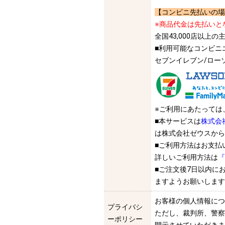
【コンビニ先払いの場
※商品代金は先払いと
全国43,000店以
■利用可能なコンビニ
セブンイレブン/ロー
※ご利用にあたっては
■本サービスは
株式会
は株式会社ゼウスから
■ご利用方法はお支払
詳しいご利用方法は
『
■ご注文後7日以内に
ますようお願いします
お客様の個人情報につ
プライバシ
ただし、裁判所、警察
ーポリシー