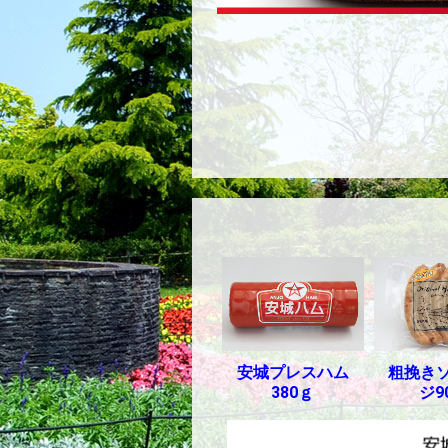
安城プレスハム
粗挽き
380ｇ
ジ9