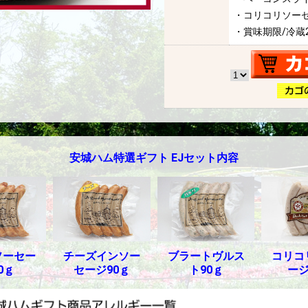
・コリコリソーセ
・賞味期限/冷蔵
安城ハム特選ギフト EJセット内容
ソーセー
チーズインソー
ブラートヴルス
コリコ
0ｇ
セージ90ｇ
ト90ｇ
ージ